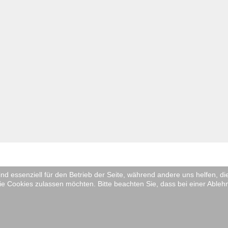
ind essenziell für den Betrieb der Seite, während andere uns helfen, 
ie Cookies zulassen möchten. Bitte beachten Sie, dass bei einer Ableh
tglied im Niederdeutschen Bühnenbund S-H. Alle Rechte vorbehalten.
Software.