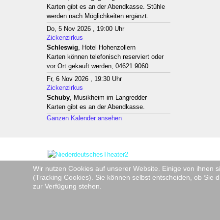
Karten gibt es an der Abendkasse. Stühle
werden nach Möglichkeiten ergänzt.
Do, 5 Nov 2026 , 19:00 Uhr
Zickenzirkus
Schleswig
, Hotel Hohenzollern
Karten können telefonisch reserviert oder
vor Ort gekauft werden, 04621 9060.
Fr, 6 Nov 2026 , 19:30 Uhr
Zickenzirkus
Schuby
, Musikheim im Langredder
Karten gibt es an der Abendkasse.
Ganzen Kalender ansehen
Wir nutzen Cookies auf unserer Website. Einige von ihnen s
(Tracking Cookies). Sie können selbst entscheiden, ob Sie d
zur Verfügung stehen.
Copyright © 2026 Niederdeutsche Bühne Rendsburg e.V. - Mi
Joomla!
ist freie, unter der
GNU/GPL-Lizenz
veröffentlichte 