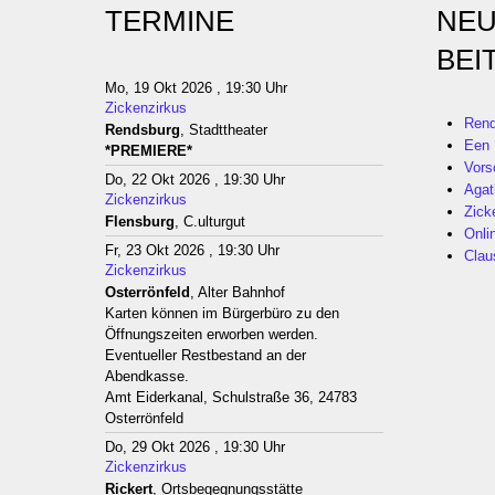
TERMINE
NEU
BEI
Mo, 19 Okt 2026 , 19:30 Uhr
Zickenzirkus
Rend
Rendsburg
, Stadttheater
Een 
*PREMIERE*
Vors
Do, 22 Okt 2026 , 19:30 Uhr
Agat
Zickenzirkus
Zick
Flensburg
, C.ulturgut
Onli
Fr, 23 Okt 2026 , 19:30 Uhr
Clau
Zickenzirkus
Osterrönfeld
, Alter Bahnhof
Karten können im Bürgerbüro zu den
Öffnungszeiten erworben werden.
Eventueller Restbestand an der
Abendkasse.
Amt Eiderkanal, Schulstraße 36, 24783
Osterrönfeld
Do, 29 Okt 2026 , 19:30 Uhr
Zickenzirkus
Rickert
, Ortsbegegnungsstätte