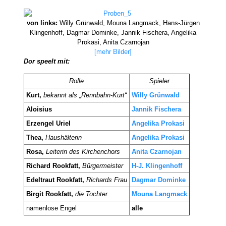
von links:
Willy Grünwald, Mouna Langmack, Hans-Jürgen
Klingenhoff, Dagmar Dominke, Jannik Fischera, Angelika
Prokasi, Anita Czarnojan
[mehr Bilder]
Dor speelt mit:
Rolle
Spieler
Kurt,
bekannt als „Rennbahn-Kurt“
Willy Grünwald
Aloisius
Jannik Fischera
Erzengel Uriel
Angelika Prokasi
Thea,
Haushälterin
Angelika Prokasi
Rosa,
Leiterin des
Kirchenchors
Anita Czarnojan
Richard Rookfatt,
Bürgermeister
H-J. Klingenhoff
Edeltraut Rookfatt,
Richards Frau
Dagmar Dominke
Birgit Rookfatt,
die Tochter
Mouna Langmack
namenlose Engel
alle