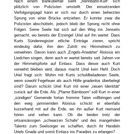
Nach einem Banküberfall sieht „Rennbahn-Kurt“ sich
plötzlich von Polizisten umstellt. Der einsetzenden
Verfolgungsjagd kann er sich nur durch einen beherzten
Sprung von einer Brücke entziehen. Er konnte zwar die
Polizisten abschütteln, jedoch blieb der Sprung nicht ohne
Folgen. Seine Seele hat sich auf den Weg ins Jenseits
gemacht, wo bereits der Erzengel Uriel auf ihn wartet. Dass
Kurts Sündenregister etliche Einträge zieren, spricht
eindeutig dafür, ihm den Zutritt ins Himmelreich zu
verwehren. Davon kann auch „Engels-Anwärter“ Aloisius ein
Liedchen singen, denn auch er wartet bereits seit Jahren vor
der Himmelspforte auf Einlass. Dass dieser auch Kurt
verwehrt bleiben wird, daraus macht Uriel kein Hehl. Doch
Uriel fragt sich: Wohin mit Kurts schuldbeladenen Seele,
wenn sowohl Fegefeuer als auch Hölle gnadenlos überbelegt
sind? Darum schickt Uriel Kurt mit einer „neuen Identität“
zurück auf die Erde. Als „Pfarrer Bärnboom“ soll Kurt in einer
„sündigen“ Gemeinde fortan fromme Taten vollbringen und
den ewig jammernden Aloisius schickt er ebenfalls
kurzerhand mit auf die Erde, wo ihn außer Kurt niemand
hören und sehen kann. Ob die beiden trotz der
ortsansässigen „schwarzen Schafe“ und des mangelnden
Talents zum Seelsorger es schaffen, durch ihr Handeln
Uriels Gnade und somit Einlass ins Paradies zu erlangen?