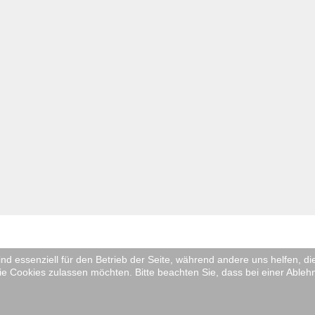
ind essenziell für den Betrieb der Seite, während andere uns helfen, 
ie Cookies zulassen möchten. Bitte beachten Sie, dass bei einer Ableh
tglied im Niederdeutschen Bühnenbund S-H. Alle Rechte vorbehalten.
Software.