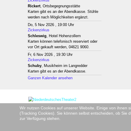
Zickenzirkus
Rickert
, Ortsbegegnungsstätte
Karten gibt es an der Abendkasse. Stühle
werden nach Möglichkeiten ergänzt.
Do, 5 Nov 2026 , 19:00 Uhr
Zickenzirkus
Schleswig
, Hotel Hohenzollern
Karten können telefonisch reserviert oder
vor Ort gekauft werden, 04621 9060.
Fr, 6 Nov 2026 , 19:30 Uhr
Zickenzirkus
Schuby
, Musikheim im Langredder
Karten gibt es an der Abendkasse.
Ganzen Kalender ansehen
Wir nutzen Cookies auf unserer Website. Einige von ihnen s
(Tracking Cookies). Sie können selbst entscheiden, ob Sie d
zur Verfügung stehen.
Copyright © 2026 Niederdeutsche Bühne Rendsburg e.V. - Mi
Joomla!
ist freie, unter der
GNU/GPL-Lizenz
veröffentlichte 