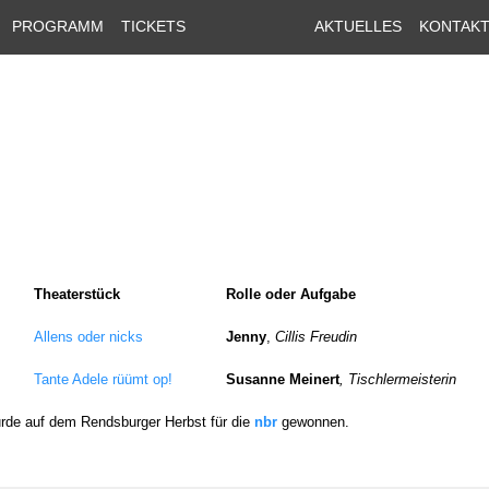
PROGRAMM
TICKETS
AKTUELLES
KONTAK
Theaterstück
Rolle oder Aufgabe
Allens oder nicks
Jenny
,
Cillis Freudin
Tante Adele rüümt op!
Susanne Meinert
, Tischlermeisterin
urde auf dem Rendsburger Herbst für die
nbr
gewonnen.