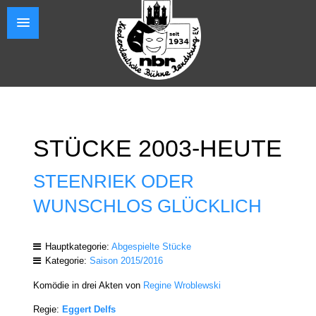
STÜCKE 2003-HEUTE
STEENRIEK ODER
WUNSCHLOS GLÜCKLICH
Hauptkategorie:
Abgespielte Stücke
Kategorie:
Saison 2015/2016
Komödie in drei Akten von
Regine Wroblewski
Regie:
Eggert Delfs