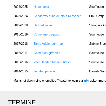
2024/2025
Nütschanix
Souffleuse
2023/2024
Gendarms sünd ok blots Minschen
Frau Gretje 
2019/2020
De Radikalkur
Stine,
d
ie H
2018/2019
Vörnehme Bagaasch
Souffleuse
2017/2018
Tante Adele rüümt op!
Sabine Blo
2016/2017
Geiht nich gifft nich
Souffleuse
2015/2016
Veer Handen för een Jidder
Souffleuse
2014/2015
Je oller, je doller
Daniela Win
Marlis ist durch eine ehemalige Theaterkollegin zur
nbr
gekommen.
TERMINE