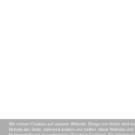
Wir nutzen Cookies auf unserer Website. Einige von ihnen sind ess
Betrieb der Seite, während andere uns helfen, diese Website und 
Nutzererfahrung zu verbessern (Tracking Cookies). Sie können se